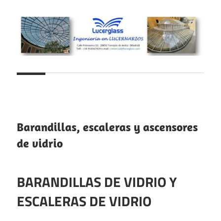
Saltar
al
contenido
Lucernarios
Lucerglass
y
cubiertas
–
de
Ingeniería
cristal
Barandillas, escaleras y ascensores
en
de vidrio
lucernarios
BARANDILLAS DE VIDRIO Y
ESCALERAS DE VIDRIO