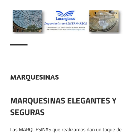
Saltar
al
contenido
Lucernarios
Lucerglass
y
cubiertas
–
de
Ingeniería
cristal
MARQUESINAS
en
MARQUESINAS ELEGANTES Y
lucernarios
SEGURAS
Las MARQUESINAS que realizamos dan un toque de