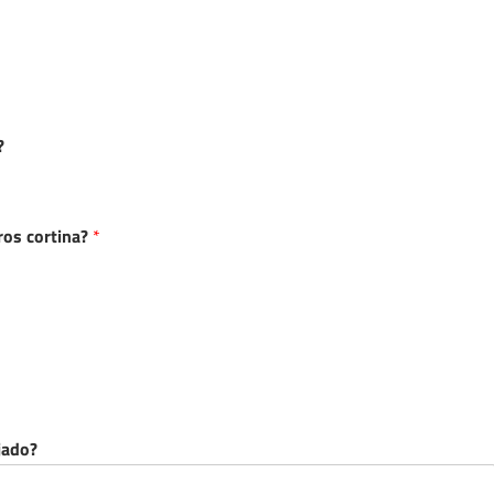
?
ros cortina?
*
jado?