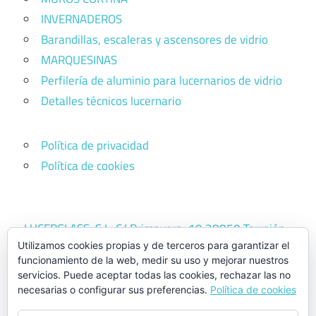
INVERNADEROS
Barandillas, escaleras y ascensores de vidrio
MARQUESINAS
Perfilería de aluminio para lucernarios de vidrio
Detalles técnicos lucernario
Política de privacidad
Política de cookies
LUCERGLASS, S.L. C/ Primavera, 10 28850 Torrejón
Utilizamos cookies propias y de terceros para garantizar el
de Ardoz (Madrid)
Teléfono: +34 916567439
funcionamiento de la web, medir su uso y mejorar nuestros
comercial@lucerglass.com
servicios. Puede aceptar todas las cookies, rechazar las no
necesarias o configurar sus preferencias.
Política de cookies